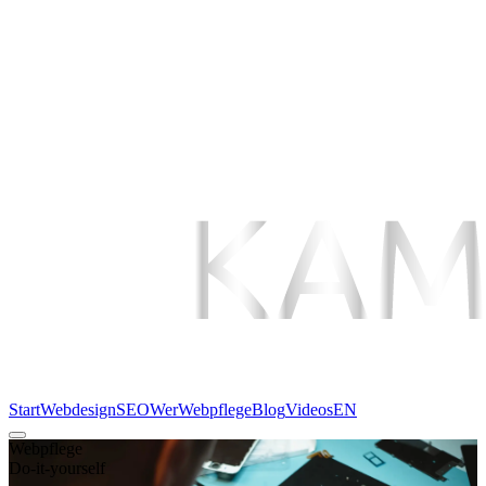
Start
Webdesign
SEO
Wer
Webpflege
Blog
Videos
EN
Webpflege
Do-it-yourself